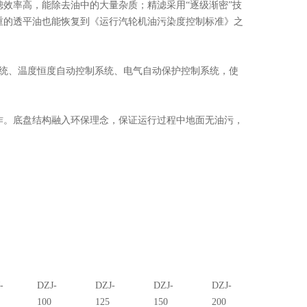
率高，能除去油中的大量杂质；精滤采用“逐级渐密”技
重的透平油也能恢复到《运行汽轮机油污染度控制标准》之
统、温度恒度自动控制系统、电气自动保护控制系统，使
。底盘结构融入环保理念，保证运行过程中地面无油污，
-
DZJ-
DZJ-
DZJ-
DZJ-
100
125
150
200