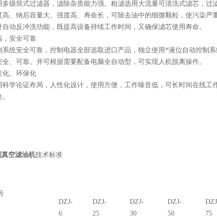
级筒式过滤器，滤除杂质能力强。粗滤选用大流量可清洗式滤芯，过滤效
度高、纳后容量大、强度高、寿命长，可除去油中的细微颗粒，使污染严
计自动反冲洗功能，既提高设备持续工作时间，又确保滤芯使用寿命。
高，安全可靠
统安全可靠，控制电器全部选取进口产品，独立使用*液位自动控制系
安全、可靠。并可根据需要配备电脑全自动型，可实现人机脱离操作。
性化、环保化
学论证布局，人性化设计，使用方便，工作噪音低，可长时间在线工作
染。
列真空滤油机
技术标准
号
DZJ-
DZJ-
DZJ-
DZJ-
DZJ
6
25
30
50
75