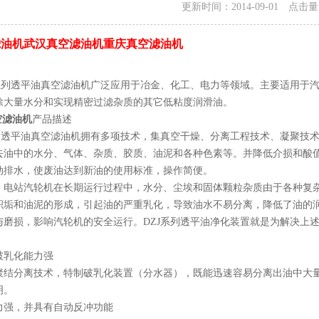
更新时间：2014-09-01 点击
滤油机武汉真空滤油机重庆真空滤油机
透平油真空滤油机广泛应用于冶金、化工、电力等领域。主要适用于汽
除大量水分和实现精密过滤杂质的其它低粘度润滑油。
空滤油机
产品描述
透平油真空滤油机拥有多项技术，集真空干燥、分离工程技术、凝聚技术
去油中的水分、气体、杂质、胶质、油泥和各种色素等。并降低介损和酸
动排水，使废油达到新油的使用标准，操作简便。
站汽轮机在长期运行过程中，水分、尘埃和固体颗粒杂质由于各种复杂
积垢和油泥的形成，引起油的严重乳化，导致油水不易分离，降低了油的
与磨损，影响汽轮机的安全运行。DZJ系列透平油净化装置就是为解决上
破乳化能力强
聚结分离技术，特制破乳化装置（分水器），既能迅速容易分离出油中大
明。
力强，并具有自动反冲功能