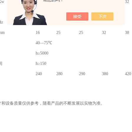
Kw
6
10
15
30
32
11——230
z
380/50三相四线
mm
16
25
25
32
38
40—75℃
h≥5000
间
h≥150
240
280
290
380
420
寸和设备质量仅供参考，随着产品的不断发展以实物为准。