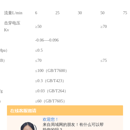
流量L/min
6
25
30
50
75
击穿电压
≥50
≥70
Kv
-0.06—-0.096
pa）
≤0.5
B）
≤70
≤75
≤100（GB/T7600）
≤0.3（GB/T423）
g
≤0.03（GB/T264）
n
≤60（GB/T7605）
无
欢迎您！
≤5
来自局域网的朋友！有什么可以帮
助您的吗？