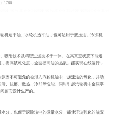
量：
1760
轮机透平油、水轮机透平油，也可适用于液压油、冷冻机
、吸附技术及精密过滤技术于一体。在高真空状态下能迅
值，提高破乳化度，全面提高油的品质。能实现在线运行，
原因不可避免的会混入汽轮机油中，加速油的氧化，并助
润滑、抗磨、散热、冷却等性能。同时引起汽轮机中金属零
述问题而设计生产的。
量水分，也便于脱除油中的微量水分，能使浑浊乳化的油变