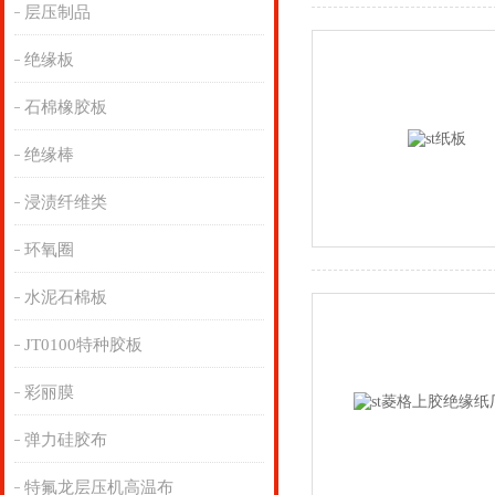
层压制品
绝缘板
石棉橡胶板
绝缘棒
浸渍纤维类
环氧圈
水泥石棉板
JT0100特种胶板
彩丽膜
弹力硅胶布
特氟龙层压机高温布