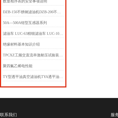
数显相序表的安全事项说明
DZB-150不锈钢滤油机DZB-200不锈钢滤油机
50A—500A钳型互感器系列
滤油车 LUC-63精细滤油车 LUC-100精细滤油车
绝缘材料基本知识介绍
TPCXZ工频交直流串激耐压试验装置高压谐振试验设备
聚四氟乙烯电性能
TY型透平油真空滤油机TYA透平油聚结真空滤油机
联系我们
服