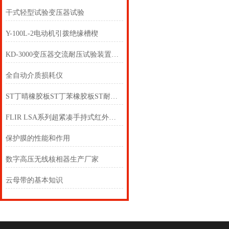
干式轻型试验变压器试验
Y-100L-2电动机引拨绝缘槽楔
KD-3000变压器交流耐压试验装置变频谐振耐压试验装置
全自动介质损耗仪
ST丁晴橡胶板ST丁苯橡胶板ST耐油橡胶板ST三元乙丙橡胶板
FLIR LSA系列超紧凑手持式红外夜视热像仪
保护膜的性能和作用
数字高压无线核相器生产厂家
云母带的基本知识