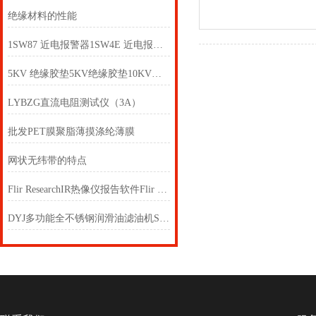
绝缘材料的性能
1SW87 近电报警器1SW4E 近电报警器
5KV 绝缘胶垫5KV绝缘胶垫10KV绝缘胶垫
LYBZG直流电阻测试仪（3A）
批发PET膜聚脂薄摸涤纶薄膜
网状无纬带的特点
Flir ResearchIR热像仪报告软件Flir ResearchIR热像仪报告软件
DYJ多功能全不锈钢润滑油滤油机SYGL 不锈钢过滤机