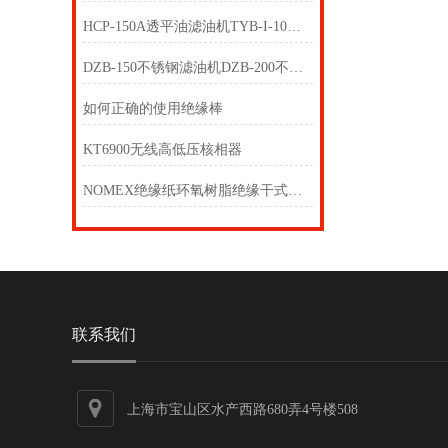
HCP-150A透平油滤油机TYB-I-10透平油滤油机
DZB-150不锈钢滤油机DZB-200不锈钢滤油机
如何正确的使用绝缘棒
KT6900无线高低压核相器
NOMEX绝缘纸环氧树脂绝缘干式变压器
联系我们
上海市宝山区水产西路680弄4号楼508