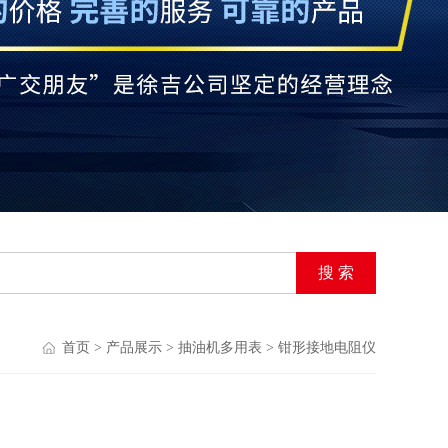
首页
>
产品展示
>
抽油机多用表
>
钳形接地电阻仪