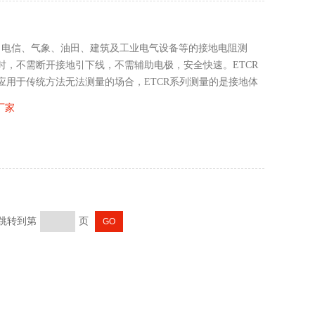
电力、电信、气象、油田、建筑及工业电气设备等的接地电阻测
时，不需断开接地引下线，不需辅助电极，安全快速。ETCR
应用于传统方法无法测量的场合，ETCR系列测量的是接地体
厂家
 跳转到第
页