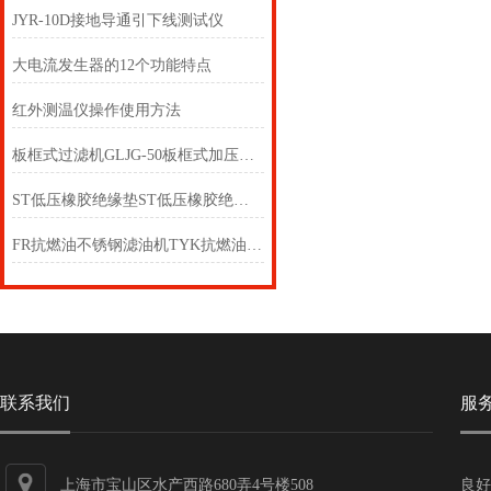
JYR-10D接地导通引下线测试仪
大电流发生器的12个功能特点
红外测温仪操作使用方法
板框式过滤机GLJG-50板框式加压滤油机板框式加压滤油机
ST低压橡胶绝缘垫ST低压橡胶绝缘地毯ST橡胶地毯
FR抗燃油不锈钢滤油机TYK抗燃油聚结分离不锈钢滤油机
联系我们
服
上海市宝山区水产西路680弄4号楼508
良好