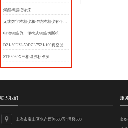
聚酯树脂绝缘漆
无线数字核相仪和传统核相仪有什么区别？看完你就清楚了
电动钢筋剪、便携式钢筋切断机
DZJ-30DZJ-50DZJ-75ZJ-100真空滤油机
STR3030X三相谐波标准源
联系我们
服
上海市宝山区水产西路680弄4号楼508
良好