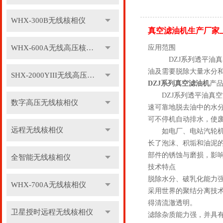
WHX-300B无线核相仪
真空滤油机生产厂家
WHX-600A无线高压核相仪
应用范围
DZJ系列透平油真空
油及需要脱除大量水分
SHX-2000YIII无线高压核相仪
DZJ系列真空滤油机
产
DZJ系列透平油真空
数字高压无线核相仪
速可靠地脱去油中的水
可不停机自动排水，使
远程无线核相仪
如电厂、电站汽轮机在
长了泡沫、积垢和油泥
部件的锈蚀与磨损，影响
全智能无线核相仪
技术特点
脱除水分、破乳化能力
WHX-700A无线核相仪
采用世界的聚结分离技
得清流澈透明。
卫星授时远程无线核相仪
滤除杂质能力强，并具