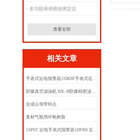
多功能液相锈蚀测定仪
查看全部
相关文章
手表式近电报警器|1DK8F手表式近电报警器1DK4N
防爆真空滤油机 BJL-B防爆精密滤油机 防爆滤油机
合成云母带特点
复材气瓶用环氧树脂
1SP0T 近电手表式报警器1DF8H 近电手表式报警器