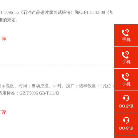
5096-85《石油产品铜片腐蚀试验法》和GB/T11143-89《加
准的规定。
厂家
手机
手机
手机
字显示温度、时间；自动控温、计时、搅拌；测样数量：2孔位；
标准：GB/T5096 GB/T11143
QQ交谈
厂家
QQ交谈