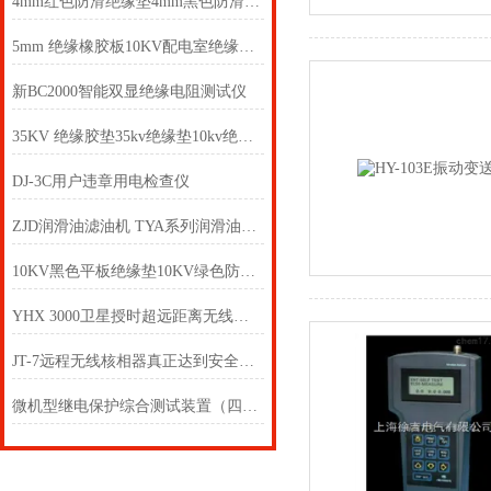
4mm红色防滑绝缘垫4mm黑色防滑绝缘垫5mm绿色平板绝缘垫
5mm 绝缘橡胶板10KV配电室绝缘橡胶板5mm绝缘橡胶板
新BC2000智能双显绝缘电阻测试仪
35KV 绝缘胶垫35kv绝缘垫10kv绝缘垫
DJ-3C用户违章用电检查仪
ZJD润滑油滤油机 TYA系列润滑油滤油机
10KV黑色平板绝缘垫10KV绿色防滑绝缘垫
YHX 3000卫星授时超远距离无线核相器 超远距离核相仪
JT-7远程无线核相器真正达到安全可靠、快速准确
微机型继电保护综合测试装置（四电压三电流） JBC-WJ2