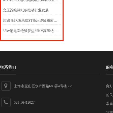
变压器绝缘纸板推动行业发展
ST高压绝缘地毯ST高压绝缘橡胶地毯ST高压橡胶绝缘板
35kv配电室绝缘胶垫35KV高压绝缘垫报价3mm低压绝缘垫
联系我们
服
上海市宝山区水产西路680弄4号楼508
良好
的关
021-56412027
常重
到重