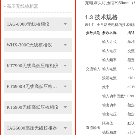
充电刷头可压缩
约50
mm
（
高压无线核相器
1.3
技术规格
TAG-8000无线核相仪
表
1.41
全自动充电机
的技术规
参数类别
参数名称
描述
输入方式
单相
WHX-300C无线核相仪
输入电压
交流
输入频率
额定
KT7900无线高低压核相仪
交流输入
输入电流
≤6
A
浪涌电流
≤
10 
KT6900B无线高低压核相仪
效率
≥
91
输入功率因数
*
0.99
输出功率
额定
KT6900无线高低压核相仪
输出电压
额定
限流值
默认
TAG6000高压无线核相器
直流输出
稳压精度
≤±
0.