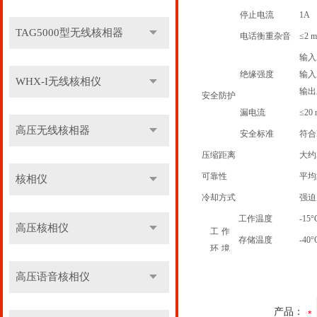
停止电流
1A
TAG5000型无线核相器
电话衡重杂音
≤
2 
输入
绝缘强度
输入
WHX-I无线核相仪
输出
安全防护
漏电流
≤
20
高压无线核相器
安全标准
符合
压缩距离
大约
可靠性
平均
核相仪
冷却方式
强迫
工作温度
-15°
高压核相仪
工
作
存储温度
-40°
环
境
相对湿度
10%
高压语音核相仪
通讯方式
CAN
当
A
产品：
备注