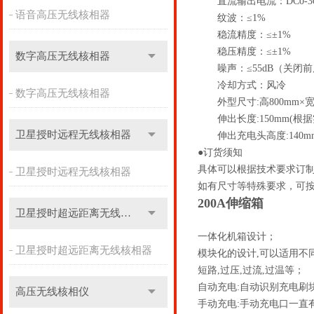
直流输出电流：DC0-30
语音高压无线核相器
纹波：≤1%
稳流精度：≤±1%
稳压精度：≤±1%
数字高压无线核相器
噪声：≤55dB（关闭前
冷却方式：风冷
数字高压无线核相器
外型尺寸:高800mm×宽5
伸出长度:150mm(根据
卫星授时远程无线核相器
伸出充电头高度:140m
●订货须知
具体可以根据技术要求订
卫星授时远程无线核相器
如有尺寸等特殊要求，可
200A伸缩箱
卫星授时超远距离无线核相器
一体化机箱设计；
卫星授时超远距离无线核相器
模块化的设计
,
可以适用不
短路
,
过压
,
过流
,
过温等
；
自动充电:自动识别充电刷
高压无线核相仪
手动充电:手动充电口一直