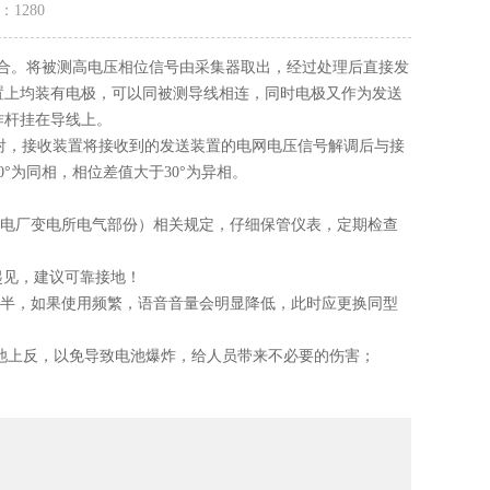
量：
1280
合。将被测高电压相位信号由采集器取出，经过处理后直接发
置上均装有电极，可以同被测导线相连，同时电极又作为发送
作杆挂在导线上。
，接收装置将接收到的发送装置的电网电压信号解调后与接
°为同相，相位差值大于30°为异相。
程（发电厂变电所电气部份）相关规定，仔细保管仪表，定期检查
起见，建议可靠接地！
年半，如果使用频繁，语音音量会明显降低，此时应更换同型
池上反，以免导致电池爆炸，给人员带来不必要的伤害；