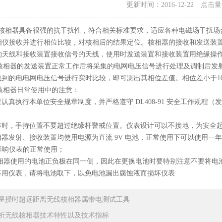
更新时间：2016-12-22 点击
核相器
具备很强的抗干扰性，符合相关标准要求，适应各种电磁场干扰场
相仪接收并进行相位比较，对核相后的结果定位。核相器的接收和发送装
的天线和接收装置接收信号的天线，使用时发送装置和接收装置用绝缘操
相器的发送装置正常工作后将采集的电网电压信号进行处理及调制后发射
到的电电网电压信号进行实时比较，即可测出其相位差值。相位差小于10
核相器
日常使用中的注意：
认真执行本单位安全规章制度，并严格遵守 DL408-91 安全工作规
作时，手持位置不要超过绝缘杆警戒位置。仪表设计可以不接地，为安全
相器发射、接收装置均使用电源为直流 9V 电池，正常使用下可以使用一
影响仪表的正常使用；
核相器使用的电池正负极在同一侧，因此在更换电池时要特别注意不要将电
不用仪表，请将电池取下，以免电池漏出腐蚀液而损坏仪表
星授时超远距离无线核相器属带电测试工具
析无线核相器技术特性以及技术指标