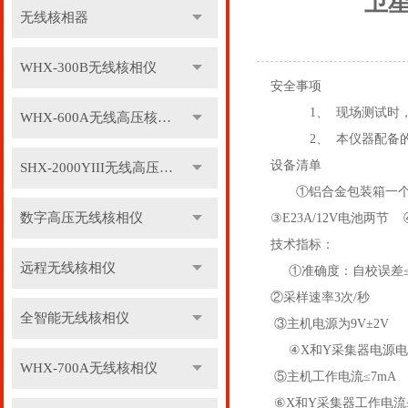
卫
无线核相器
WHX-300B无线核相仪
安全事项
1、 现场测试
WHX-600A无线高压核相仪
2、 本仪器配备的
设备清单
SHX-2000YIII无线高压核相仪
①铝合金包装箱一个
数字高压无线核相仪
③E23A/12V电池两节
技术指标：
远程无线核相仪
①准确度：自校误差≤ 2
②采样速率3次/秒
全智能无线核相仪
③主机电源为9V±2V
④X和Y采集器电源电压为1
WHX-700A无线核相仪
⑤主机工作电流≤7mA
⑥X和Y采集器工作电流≤