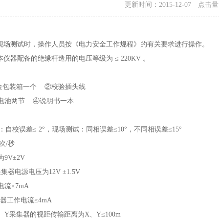
更新时间：2015-12-07 点击
 现场测试时，操作人员按《电力安全工作规程》的有关要求进行操作。
本仪器配备的绝缘杆造用的电压等级为 ≤ 220KV 。
包装箱一个 ②校验插头线
12V电池两节 ④说明书一本
校误差≤ 2°，现场测试：同相误差≤10°，不同相误差≤15°
次/秒
9V±2V
器电源电压为12V ±1.5V
流≤7mA
器工作电流≤4mA
、Y采集器的视距传输距离为X、Y≤100m