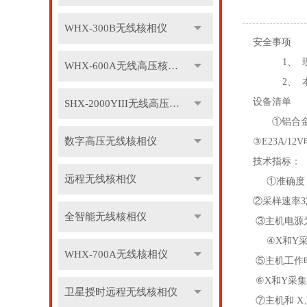
WHX-300B无线核相仪
安全事项
1、
WHX-600A无线高压核相仪
2、 
设备清单
SHX-2000YIII无线高压核相仪
①铝合金
数字高压无线核相仪
③E23A/
技术指标：
远程无线核相仪
①准确度：自
②采样速率3
全智能无线核相仪
③主机电源为
④X和Y采集
WHX-700A无线核相仪
⑤主机工作电
⑥X和Y采集
卫星授时远程无线核相仪
⑦主机和 X