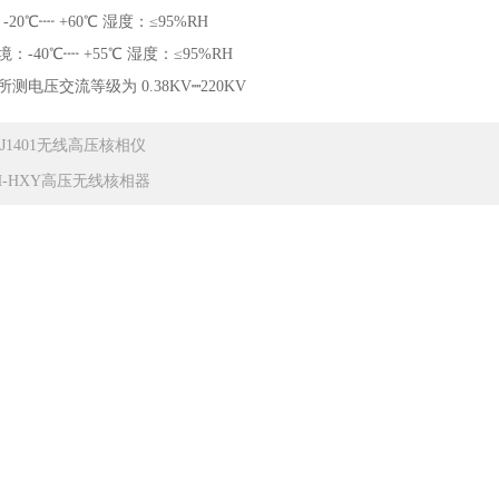
20℃┉ +60℃ 湿度：≤95%RH
40℃┉ +55℃ 湿度：≤95%RH
电压交流等级为 0.38KV┉220KV
DJ1401无线高压核相仪
H-HXY高压无线核相器