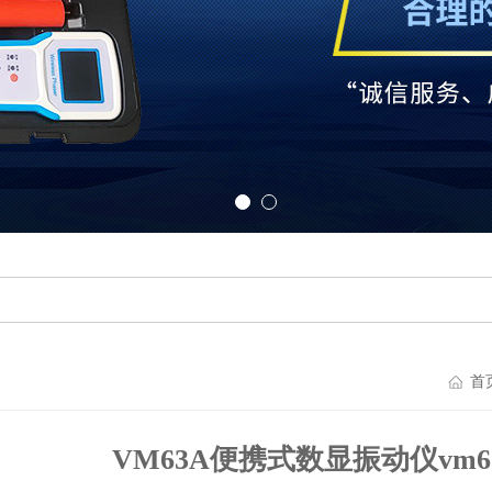
首
VM63A便携式数显振动仪vm