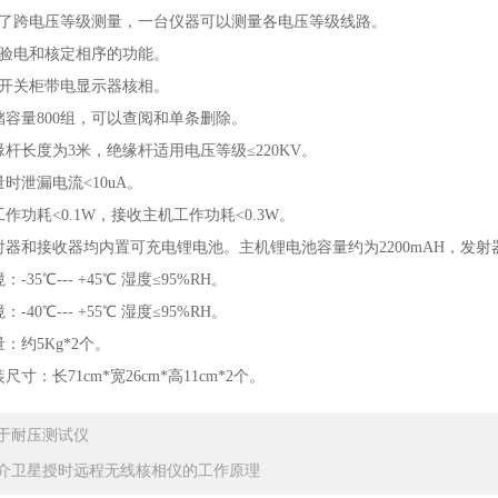
现了跨电压等级测量，一台仪器可以测量各电压等级线路。
压验电和核定相序的功能。
于开关柜带电显示器核相。
储容量800组，可以查阅和单条删除。
缘杆长度为3米，绝缘杆适用电压等级≤220KV。
量时泄漏电流<10uA。
工作功耗<0.1W，接收主机工作功耗<0.3W。
射器和接收器均内置可充电锂电池。主机锂电池容量约为2200mAH，发射器
-35℃--- +45℃ 湿度≤95%RH。
-40℃--- +55℃ 湿度≤95%RH。
：约5Kg*2个。
尺寸：长71cm*宽26cm*高11cm*2个。
于耐压测试仪
介卫星授时远程无线核相仪的工作原理