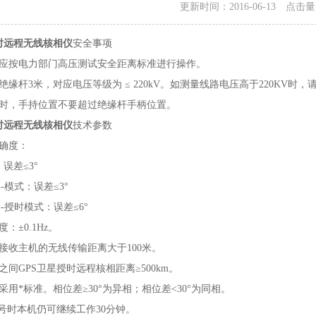
更新时间：2016-06-13 点击
时远程无线核相仪
安全事项
员应按电力部门高压测试安全距离标准进行操作。
绝缘杆3米，对应电压等级为 ≤ 220kV。如测量线路电压高于220KV时
作时，手持位置不要超过绝缘杆手柄位置。
时远程无线核相仪
技术参数
准确度：
误差≤3°
-模式：误差≤3°
--授时模式：误差≤6°
：±0.1Hz。
接收主机的无线传输距离大于100米。
之间GPS卫星授时远程核相距离≥500km。
采用*标准。相位差≥30°为异相；相位差<30°为同相。
信号时本机仍可继续工作30分钟。