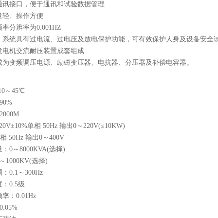
通讯接口，便于通讯和试验数据管理
量轻、操作方便
率分辨率为0.001HZ
、系统具有过电流、过电压及放电保护功能，可有效保护人身及设备安全
发电机交流耐压装置成套组成
成为变频调压电源、励磁变压器、电抗器、分压器及补偿电容器。
0～45℃
90%
000M
V±10%单相 50Hz 输出0～220V(≤10KW)
三相 50Hz 输出0～400V
0～8000KVA(选择)
1000KV(选择)
0.1～300Hz
：0.5级
：0.01Hz
.05%