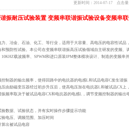
更新时间：2014-07-17 点击
谐振耐压试验装置 变频串联谐振试验设备变频串联
电力、冶金、石油、化工、等行业，适用于大容量、高电压的电容性试品，
验和预防性试验。本公司在变频串联谐振高压试验领域自主研发的变频、调
10KHZ载波频率、SPWM和进口原装IPM整体模块设计、制造的变频
频控制器的输出频率，使得回路中的电抗器的电感L和试品电容C发生谐振
电压由励磁变压器经过初步升压后，使高电压加在电抗器L和被试品CX上
谐振频率取决于被试品电容CX和电抗器的电感L，调节变频控制器的输出
试验数据、试验状态，并有实时操作步骤提示功能
实验电压、调频范围、加压时间
计算出被试品电容