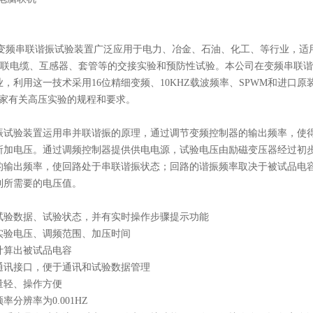
系列变频串联谐振试验装置广泛应用于电力、冶金、石油、化工、等行业，
压交联电缆、互感器、套管等的交接实验和预防性试验。本公司在变频串联
，利用这一技术采用16位精细变频、10KHZ载波频率、SPWM和进口
国家有关高压实验的规程和要求。
振试验装置运用串并联谐振的原理，通过调节变频控制器的输出频率，使得
所加电压。通过调频控制器提供供电电源，试验电压由励磁变压器经过初步
的输出频率，使回路处于串联谐振状态；回路的谐振频率取决于被试品电容
到所需要的电压值。
试验数据、试验状态，并有实时操作步骤提示功能
实验电压、调频范围、加压时间
计算出被试品电容
通讯接口，便于通讯和试验数据管理
量轻、操作方便
率分辨率为0.001HZ