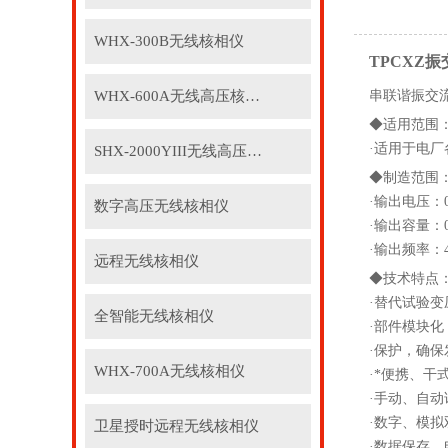
WHX-300B无线核相仪
TPCXZ
WHX-600A无线高压核相仪
串联谐振交
◆适用范围
·适用于电
SHX-2000YIII无线高压核相仪
◆制造范围
·输出电压：0
数字高压无线核相仪
·输出容量：0
·输出频率：4
远程无线核相仪
◆技术特点
·替代试验
全智能无线核相仪
·部件模块
·保护，确
WHX-700A无线核相仪
·*便携、干
·手动、自
·数字、模
卫星授时远程无线核相仪
·数据保存，