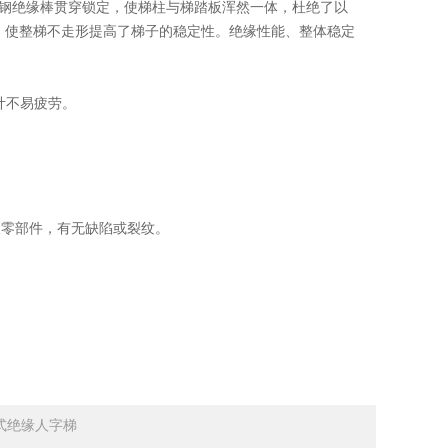
璃钢绝缘棒贯穿锁定，使梯柱与梯踏板浑然一体，杜绝了以
，使整梯不走形提高了梯子的稳定性。绝缘性能、整体稳定
计不易疲劳。
体及零部件，有无缺陷或裂纹。
式绝缘人字梯