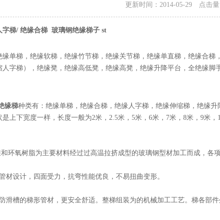
更新时间：2014-05-29 点击
字梯/ 绝缘合梯 玻璃钢绝缘梯子 st
绝缘单梯，绝缘软梯，绝缘竹节梯，绝缘关节梯，绝缘单直梯，绝缘合梯
缩人字梯），绝缘凳，绝缘高低凳，绝缘高凳，绝缘升降平台，全绝缘脚
绝缘梯
种类有：绝缘单梯，绝缘合梯，绝缘人字梯，绝缘伸缩梯，绝缘升降
是上下宽度一样，长度一般为2米，2.5米，5米，6米，7米，8米，9米，
。
纤维和环氧树脂为主要材料经过过高温拉挤成型的玻璃钢型材加工而成，各
形管材设计，四面受力，抗弯性能优良，不易扭曲变形。
有防滑槽的梯形管材，更安全舒适。整梯组装为的机械加工工艺。梯各部