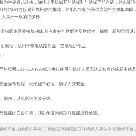
踏板为半穿透式连接，梯柱上用机械开的踏板孔与踏板严丝合缝，并以玻
胶粘拉铆钉连接易开裂松散的弊端，并配以特制的高强度塑料支撑板加固
大大高于一般的绝缘梯。
及防滑梯脚由硬质橡胶制成,具有良好的耐磨性及耐候性。梯撑、梯脚防滑设
低，耐腐蚀，适用于带电线路作业；变电维护作业。
项：
严格按照GB17620-1998标准执行使用前操作人员应认真检查绝缘梯主
守安全操作规程，杜绝侥幸心理，确保人身安全。
潮、损伤，以免影响绝缘等级。
产品性能的安全可靠，须以年度为周期对性能进行检测。
璃钢平台式绝缘人字梯ST 绝缘玻璃钢双面升降绝缘人字合梯 玻璃钢平台