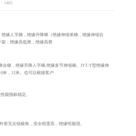
量：
1465
，绝缘人字梯，绝缘升降梯（绝缘伸缩单梯，绝缘伸缩合
手架，绝缘高低凳，绝缘高凳
合梯，绝缘升降人字梯,绝缘多节伸缩梯。JYT-Y型绝缘伸
10米，12米。也可以根据客户
项性能指标稳定。
件外形无尖锐棱角，安全程度高，绝缘性能强。