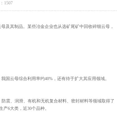
量：
1507
云母及其制品。某些冶金企业也从选矿尾矿中回收碎细云母，
我国云母综合利用率约40%，还有待于扩大其应用领域。
、防震、润滑、有机和无机复合材料、密封材料等领域取得了
生产6大类，近30个品种。