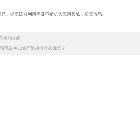
，提高综合利用率及不断扩大应用领域，拓宽市场。
母板的介绍
谈乳白色3240环氧板有什么优势？