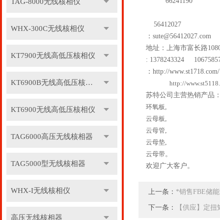
66241190
TAG-8000无线核相仪
56412027
WHX-300C无线核相仪
：
sute@56412027.com
地址：上海市富长路
108
KT7900无线高低压核相仪
: 1378243324 1067585
：
http://www.st1718.com/
KT6900B无线高低压核相仪
http://www.st5118
苏特公司主营热销产品
环氧板
,
KT6900无线高低压核相仪
云母板
,
云母管
,
TAG6000高压无线核相器
云母垫
,
云母带
。
TAG5000型无线核相器
欢迎广大客户。
WHX-I无线核相仪
上一条：
*销售FBE储
下一条：
【供应】定扭
高压无线核相器