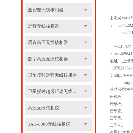
全智能无线核相器
上海苏特电
：
5641202
远程无线核相器
662411
语音高压无线核相器
56412027
：
sute@5641
数字高压无线核相器
地址：上海
: 13782433
卫星授时远程无线核相器
：
http://www
http:
苏特公司主
卫星授时超远距离无线核相器
环氧板
,
云母板
,
高压无线核相仪
云母管
,
云母垫
,
TAG-8000无线核相仪
云母带
。
欢迎广大客