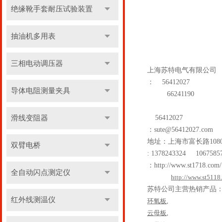
绝缘靴手套耐压试验装置
抽油机多用表
三相电动调压器
上海苏特电气有限公司
：
56412027
导体电阻测量夹具
66241190
滑线变阻器
56412027
：
sute@56412027.com
地址：上海市富长路
108
双臂电桥
: 1378243324 1067585
：
http://www.st1718.com/
全自动闪点测定仪
http://www.st5118
苏特公司主营热销产品
红外线测温仪
环氧板
,
云母板
,