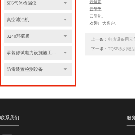
云母管
,
SF6气体检漏仪
云母垫
,
云母带
。
真空滤油机
欢迎广大客户。
3240环氧板
上一条：
电热设备用云
下一条：
TQSB系列轻
承装修试电力设施施工机具
防雷装置检测设备
联系我们
服