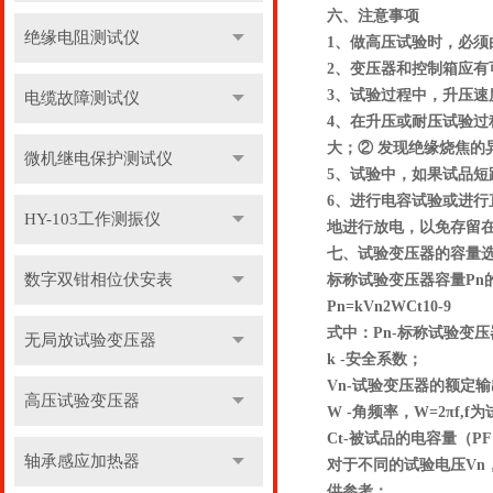
六、注意事项
绝缘电阻测试仪
1、做高压试验时，必须
2、变压器和控制箱应有
3、试验过程中，升压
电缆故障测试仪
4、在升压或耐压试验
大；② 发现绝缘烧焦的
微机继电保护测试仪
5、试验中，如果试品
6、进行电容试验或进
HY-103工作测振仪
地进行放电，以免存留
七、试验变压器的容量
数字双钳相位伏安表
标称试验变压器容量Pn
Pn=kVn2WCt10-9
式中：Pn-标称试验变压
无局放试验变压器
k -安全系数；
Vn-试验变压器的额定
高压试验变压器
W -角频率，W=2πf,
Ct-被试品的电容量（P
轴承感应加热器
对于不同的试验电压Vn
供参考：