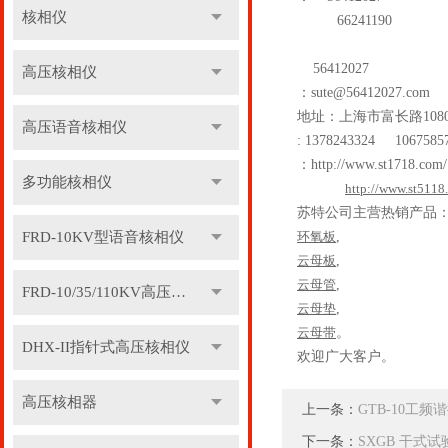
核相仪
66241190
56412027
高压核相仪
：
sute@56412027.com
地址：上海市富长路
108
高压语音核相仪
: 1378243324 1067585
：
http://www.st1718.com/
多功能核相仪
http://www.st5118
苏特公司主营热销产品
FRD-10KV型语音核相仪
环氧板
,
云母板
,
云母管
,
FRD-10/35/110KV高压语音核相器
云母垫
,
云母带
。
DHX-II指针式高压核相仪
欢迎广大客户。
高压核相器
上一条：
GTB-10工
下一条：
SXGB 干式