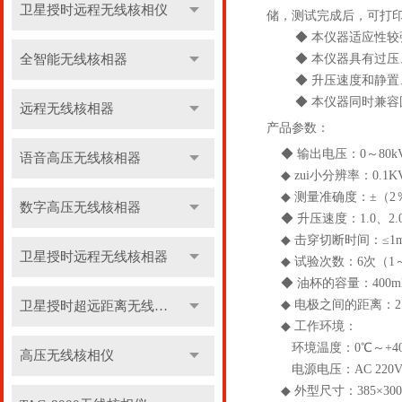
卫星授时远程无线核相仪
储，测试完成后，可打
◆ 本仪器适应性较强
全智能无线核相器
◆ 本仪器具有过压、
◆ 升压速度和静置、
◆ 本仪器同时兼容国标
远程无线核相器
产品参数：
◆ 输出电压：0～80k
语音高压无线核相器
◆ zui小分辨率：0.1K
◆ 测量准确度：±（2％×
数字高压无线核相器
◆ 升压速度：1.0、2.0
◆ 击穿切断时间：≤1m
卫星授时远程无线核相器
◆ 试验次数：6次（1
◆ 油杯的容量：400ml
◆ 电极之间的距离：2
卫星授时超远距离无线核相器
◆ 工作环境：
环境温度：0℃～+40
高压无线核相仪
电源电压：AC 220V±
◆ 外型尺寸：385×300