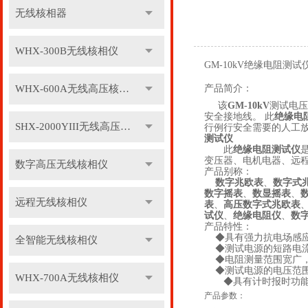
无线核相器
WHX-300B无线核相仪
GM-10kV绝缘电阻测试
WHX-600A无线高压核相仪
产品简介：
该
GM-10
kV
测试电压
安全接地线。 此
绝缘电
SHX-2000YIII无线高压核相仪
行例行安全需要的人工
测试仪
此
绝缘电阻测试仪
变压器、电机电器、远
数字高压无线核相仪
产品别称：
数字兆欧表
、
数字式
数字摇表
、
数显摇表
、
远程无线核相仪
表
、
高压数字式兆欧表
试仪
、
绝缘电阻仪
、
数
产品特性：
◆具有强力抗电场感应干
全智能无线核相仪
◆测试电源的短路电流＞
◆电阻测量范围宽广，从0
◆测试电源的电压范围宽广
WHX-700A无线核相仪
◆具有计时报时功
产品参数：