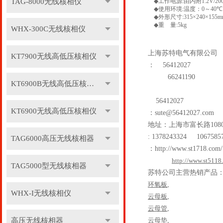
TAG-8000无线核相仪
◆
工作电源
:
由内附
1.2V/2
◆
使用环境
:
温度：
0
～
40℃
◆
外形尺寸
:315×240×155
◆
重 量
:5kg
WHX-300C无线核相仪
上海苏特电气有限公司
KT7900无线高低压核相仪
：
56412027
66241190
KT6900B无线高低压核相仪
56412027
KT6900无线高低压核相仪
：
sute@56412027.com
地址：上海市富长路
108
: 1378243324 1067585
TAG6000高压无线核相器
：
http://www.st1718.com/
http://www.st5118
TAG5000型无线核相器
苏特公司主营热销产品
环氧板
,
WHX-I无线核相仪
云母板
,
云母管
,
高压无线核相器
云母垫
,