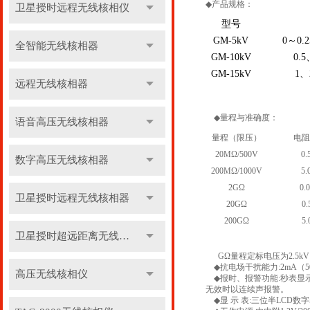
◆
产品规格：
卫星授时远程无线核相仪
型号
GM-5kV
0
～
0.2
全智能无线核相器
GM-10kV
0.5
GM-15kV
1
、
远程无线核相器
◆
量程与准确度：
语音高压无线核相器
量程（限压）
电阻
20MΩ/500V
0.
数字高压无线核相器
200MΩ/1000V
5.
2GΩ
0.
卫星授时远程无线核相器
20GΩ
0.
200GΩ
5.
卫星授时超远距离无线核相器
GΩ
量程定标电压为
2.5kV
◆
抗电场干扰能力
:2mA（5
高压无线核相仪
◆
报时、报警功能
:
秒表显示
无效时以连续声报警。
◆
显 示 表
:
三位半
LCD
数字