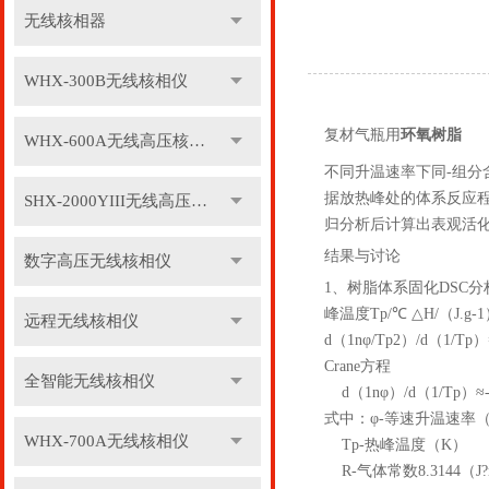
无线核相器
WHX-300B无线核相仪
复材气瓶用
环氧树脂
WHX-600A无线高压核相仪
不同升温速率下同-组
据放热峰处的体系反应程度
SHX-2000YIII无线高压核相仪
归分析后计算出表观活化
结果与讨论
数字高压无线核相仪
1、树脂体系固化DSC分
峰温度Tp/℃ △H/（J.g-1） Lnφ
远程无线核相仪
d（1nφ/Tp2）/d（1/Tp
Crane方程
全智能无线核相仪
d（1nφ）/d（1/Tp）≈
式中：φ-等速升温速率（℃
WHX-700A无线核相仪
Tp-热峰温度（K）
R-气体常数8.3144（J?m