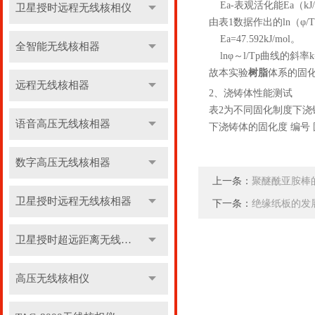
Ea-表观活化能Ea（kJ/
卫星授时远程无线核相仪
由表1数据作出的ln（φ/
Ea=47.592kJ/mol。
全智能无线核相器
lnφ～l/Tp曲线的斜率k=
故本实验
树脂
体系的固化
远程无线核相器
2、浇铸体性能测试
表2为不同固化制度下浇
语音高压无线核相器
下浇铸体的固化度 编号 固化制度 固
数字高压无线核相器
上一条：
聚醚酰亚胺棒
卫星授时远程无线核相器
下一条：
绝缘纸板的发
卫星授时超远距离无线核相器
高压无线核相仪