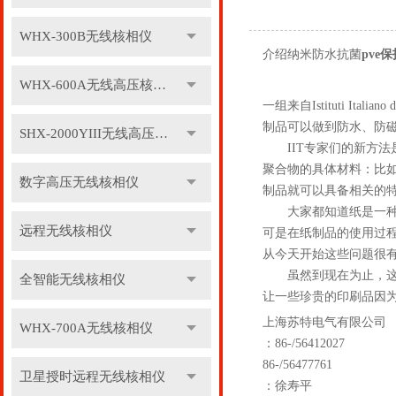
WHX-300B无线核相仪
介绍纳米防水抗菌
pve
WHX-600A无线高压核相仪
一组来自Istituti It
制品可以做到防水、防
SHX-2000YIII无线高压核相仪
IIT专家们的新方法
聚合物的具体材料：比
数字高压无线核相仪
制品就可以具备相关的
大家都知道纸是一种
远程无线核相仪
可是在纸制品的使用过
从今天开始这些问题很
虽然到现在为止，这个
全智能无线核相仪
让一些珍贵的印刷品因
上海苏特电气有限公司
WHX-700A无线核相仪
：86-/56412027
86-/56477761
卫星授时远程无线核相仪
：徐寿平