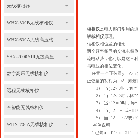
无线核相器
WHX-300B无线核相仪
核相仪
是电力部门常用的
解
核相仪
原理。
WHX-600A无线高压核相仪
核相仪相位差的概念
两个频率相同的交流电相
SHX-2000YIII无线高压核相仪
流电动势，也可以是这三
与电压的相位变化。
数字高压无线核相仪
任意一个正弦量y = Asi
正弦量的初相为 j02，则这两
（1） 当 j12> 0时，
远程无线核相仪
（2） 当 j12< 0时，
（3） 当 j12 = 0时
全智能无线核相仪
（4） 当 j12 = ±π或
（5） 当 j12 = ±π/
WHX-700A无线核相仪
举例说明
1.已知u= 311sin（314t-