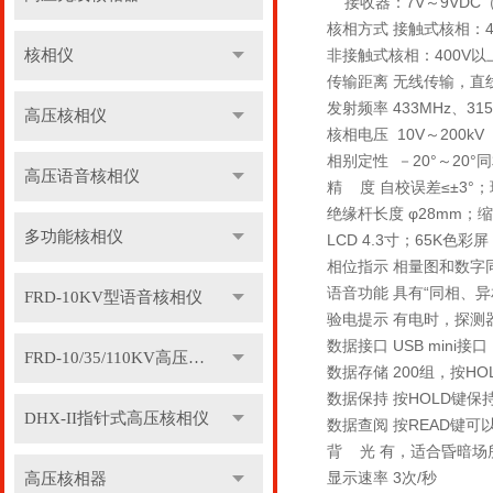
接收器：7V～9VDC（
核相方式 接触式核相：
核相仪
非接触式核相：400V
传输距离 无线传输，直
发射频率 433MHz、31
高压核相仪
核相电压 10V～200kV
相别定性 －20°～20°同相
高压语音核相仪
精 度 自校误差≤±3°；
绝缘杆长度 φ28mm；缩
多功能核相仪
LCD 4.3寸；65K色彩
相位指示 相量图和数字同
语音功能 具有“同相、
FRD-10KV型语音核相仪
验电提示 有电时，探测器
数据接口 USB mini接口
FRD-10/35/110KV高压语音核相器
数据存储 200组，按
数据保持 按HOLD键保
DHX-II指针式高压核相仪
数据查阅 按READ键
背 光 有，适合昏暗场
显示速率 3次/秒
高压核相器