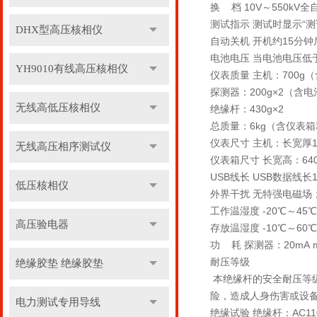
换 档 10V～550kV
测试指示 测试时显示“测试中
DHX型高压核相仪
自动关机 开机约15分
电池电压 当电池电压低
YH9010有线高压核相仪
仪表质量 主机：700g
探测器：200g×2（含电
无线高低压核相仪
绝缘杆：430g×2
总质量：6kg（含仪表
仪表尺寸 主机：长宽厚19
无线高压相序测试仪
仪表箱尺寸 长宽高：640m
USB线长 USB数据线长1
低压核相仪
外界干扰 无特强电磁场；无
工作温湿度 -20℃～45
高压验电器
存放温湿度 -10℃～60
功 耗 探测器：20mA m
耐压等级
绝缘胶垫 绝缘胶垫
本绝缘杆的安全耐压等级
险，造成人身伤害或设
电力测试专用导线
绝缘试验 绝缘杆：AC11