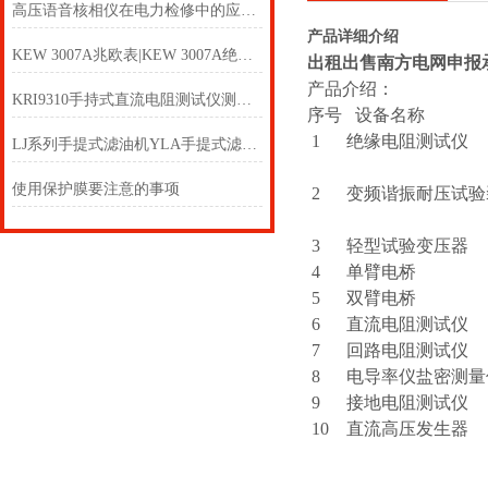
高压语音核相仪在电力检修中的应用，保障电网并网安全的关键设备
产品详细介绍
KEW 3007A兆欧表|KEW 3007A绝缘电阻测试仪
出租出售南方电网申报
产品介绍：
KRI9310手持式直流电阻测试仪测试线
序号 设备
1 绝缘电阻测试
LJ系列手提式滤油机YLA手提式滤油机
绝缘
使用保护膜要注意的事项
2 变频谐振耐压试验装置
耐
3 轻型试验变压器 
4 单臂电桥
5 双臂电桥
6 直流电阻测试
7 回路电阻测试
8 电导率仪盐密
9 接地电阻测试
10 直流高压发生器
器直流
电