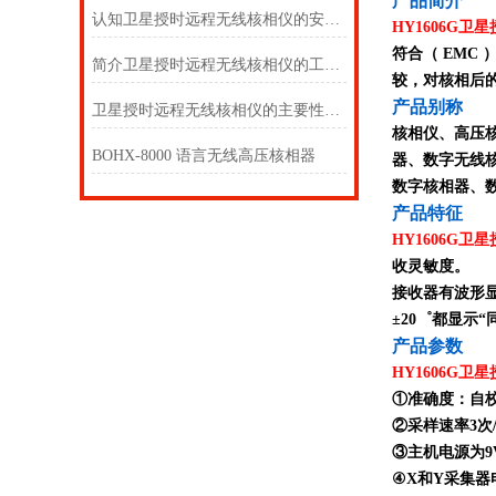
产
品简介
认知卫星授时远程无线核相仪的安全事项及技术参数
HY1606G
符合（ EM
简介卫星授时远程无线核相仪的工作原理
较，对核相后
产品别称
卫星授时远程无线核相仪的主要性能特点
核相仪、高压
BOHX-8000 语言无线高压核相器
器、数字无线
数字核相器、
产品特征
HY1606G
收灵敏度。
接收器有波形显
±20゜都显示“
产品参数
HY1606G
①准确度：自校
②采样速率3次
③主机电源为9V
④X和Y采集器电源