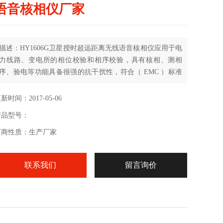
语音核相仪厂家
描述：HY1606G卫星授时超远距离无线语音核相仪应用于电
力线路、变电所的相位校验和相序校验，具有核相、测相
序、验电等功能具备很强的抗干扰性，符合（ EMC ）标准
要求，适应各种电磁场干扰场合。将被测高电压相位信号由
采集器取出，经过处理后直接发射出去。由核相仪接收并进
新时间：2017-05-06
行相位比较，对核相后的结果定性。因本产品是无线传输，
产品型号：
真正达到安全可靠、快速准确，适应各种核相场合。
厂商性质：生产厂家
联系我们
留言询价