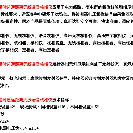
卫星授时超远距离无线语音核相仪
应用于电力线路、变电所的相位校验和相序
C ）标准要求，适应各种电磁场干扰场合。将被测高电压相位信号由采集
的结果定性。因本产品是无线传输，真正达到安全可靠、快速准确，适应
核相仪、无线核相仪、语音核相仪、高压无线核相仪、高压数字核相仪、
核相仪、核相器、核相仪、核相装置、无线核相器、高压核相器、高压核
数字核相仪、定相器、高压定相器
卫星授时超远距离无线语音核相仪
发射器指示灯显示红色处于发射状态，表示发
示、灯光指示，表示收到发射器信号。接收器必须收到发射器和发射器NO.2
同相”。
卫星授时超远距离无线语音核相仪
技术指标：
误差≤2°，现场测试：同相误差≤10°，不同相误差≤15°
/秒
±2V
电压为7.5V ±1.5V