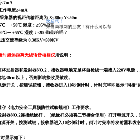
≤7mA
工作电流≤4mA
采集器的视距传输距离为 X≤80m Y≤50m
欢迎您！
5℃┉ +50℃ 湿度：≤95%RH
来自局域网的朋友！有什么可以帮
助您的吗？
℃┉ +55℃ 湿度：≤95%RH
交流等级为 0.38KV┉500KV
卫星授时超远距离无线语音核相仪
用说明：
必须将发射器和发射器NO.2，接收器电池充足将自检线一端接入220V电
地30cm以上，否则影响接收灵敏度。
器电源开关，按测试按钮，接收器进入10秒倒计时，计时完毕即显示“同相
须遵守《电力安全工具预防性试验规程》工作要求。
和发射器NO.2连接绝缘杆，（绝缘杆必须将二节接合使用）打开电源开关
器电源开关，按测试键，接收器进入10秒倒计时，倒计时完毕将发射器和发
相”时显示如下：