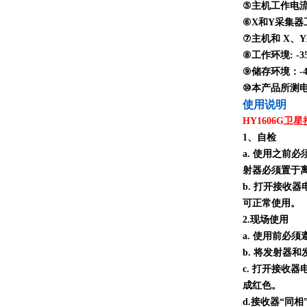
⑤主机工作电流
⑥X和Y采集器
⑦主机和 X、Y
⑧工作环境: -3
⑨储存环境：-40
⑩本产品所测电压
使用说明
HY1606G
1、自检
a. 使用之前
射器必须置于离
b. 打开接收
可正常使用。
2.现场使用
a. 使用前必
b. 将发射器
c. 打开接收
成红色。
d.接收器“同