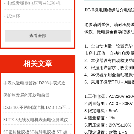
电线发弧耐电压弯曲试验机
JJC-II微电脑绝缘油介电
试油杯
绝缘油测试仪、油耐压测
试仪、微电脑全自动绝缘
查看全部
1、全自动测量：设置完
击穿电压值、自动打印测
2、本仪器设有自动检测功
相关文章
3、根据用户需求可改变测
4、本仪器采用全自动磁振
5、采用了微型TPU－A
手表式近电报警器1DZ03手表式近电报警器1DZ8
保护膜发展的现状和前景
1.工作电源：AC220V ±10
2.测量范围：AC 0－80KV
DZB-100不锈钢滤油机 DZB-125不锈钢滤油机
3.限定电流：5mA
4.测量精度：1%
SUTE-8无线发电机表面电位测试仪
5.调压速度：2KV/S±10%
ST密封橡胶板ST抗静电胶板 ST 加布橡胶板ST夹布耐油膜
6.预定设置：次数 1－9