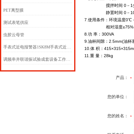
搅拌时间 0－1分
PET离型膜
静置时间 0－10分
7.使用条件：环境温度0℃
测试表笔供应
相对湿度≤75%
8.功 率：300VA
虫胶云母管
9.油杯间隙：2.5mm(油杯
手表式近电报警器1SK8M手表式近电报警器1SK8F
10.体 积：415×315×315
11.重 量：28kg
调频串并联谐振试验成套设备工作原理
产品：
您的单位：
您的姓名：