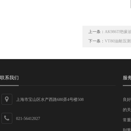
上一条：
AK986T绝
下一条：
VT80油耐压
联系我们
服
上海市宝山区水产西路680弄4号楼508
良好
的关
021-56412027
常重
到重