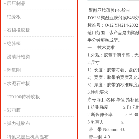
层压制品
聚酰亚胺薄膜F46胶带
绝缘板
JY6251聚酰亚胺薄膜F46
标准号：Q/12 YJ4214-2002
石棉橡胶板
适用范围：该产品是由聚酰
半分钟熔融成型。
绝缘棒
一、 技术要求：
1.外观：胶带干爽平整，
浸渍纤维类
2.尺寸
环氧圈
1）长度：胶带每卷、盘的长度
2）宽度：胶带的宽度及允许偏差
水泥石棉板
3）厚度：胶带的标准厚度
3.性能要求
JT0100特种胶板
序号 项目名称 单位 指标值
1 抗张强度 ≥ Pa 7.8×
彩丽膜
2 断裂伸长率 ≥ % 30
3 剥离力 ≥
弹力硅胶布
带—带 N/25mm 4.0
特氟龙层压机高温布
带—铜 4.0