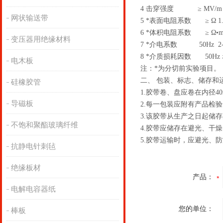
4 击穿强度 ≥ MV/m 
网状输送带
5 *表面电阻系数 ≥ Ω 1.0
6 *体积电阻系数 ≥ Ω•m 1
变压器用绝缘材料
7 *介电系数 50Hz 2-
8 *介质损耗因数 50Hz ≥ 
电木板
注：*为分切前实验项目。
二、 包装、标志、储存和
硅橡胶管
1.胶带卷、盘应卷在内径
导磁板
2.每一包装应附有产品检
3.该胶带从生产之日起储
不饱和聚酯玻璃纤维
4.胶带应储存在避光、干
5.胶带运输时，应避光、
抗静电针刺毡
绝缘板材
产品：
电解电容器纸
您的单位：
棒板