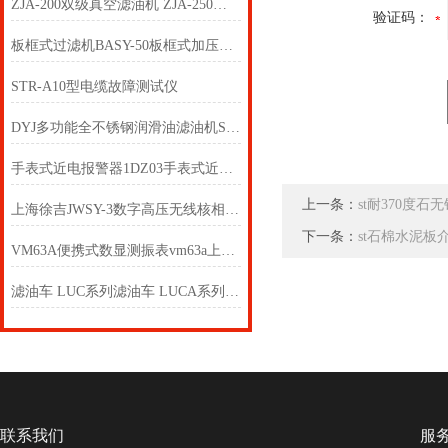
ZJA-200双级真空滤油机 ZJA-250双级真空滤油机
验证码：
板框式过滤机BASY-50板框式加压滤油机 板框式加压滤油机
STR-A10型电缆故障测试仪
DYJ多功能全不锈钢润滑油滤油机SYGL 不锈钢过滤机
手表式近电报警器1DZ03手表式近电报警器1DZ8
上一条：
st耐370度石
上海徐吉JWSY-3数字高压无线核相器设备清单
下一条：
st石棉水泥板
VM63A便携式数显测振表vm63a上海徐吉电气
滤油车 LUC系列滤油车 LUCA系列滤油车
联系我们
服