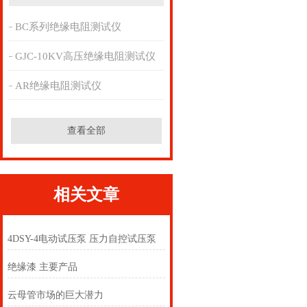
BC系列绝缘电阻测试仪
GJC-10KV高压绝缘电阻测试仪
AR绝缘电阻测试仪
查看全部
相关文章
4DSY-4电动试压泵 压力自控试压泵
绝缘漆 主要产品
云母管市场的巨大潜力