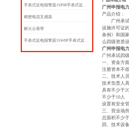
产品详细介绍
手表式近电报警器1SP08手表式近电报警器1SP4F
广州申报电
产品介绍：
精密电流互感器
广州承试四
设施许可证
耐火云母带
条例》和国
手表式近电报警器1SW8P手表式近电报警器1SW7P
么四级资质
广州申报电
广州承试四
一、资金方
注册资本不低于
二、技术人
技术负责人
具有不少于
不少于10人
设置有安全管
三、营业场
总面积不少于
四、技术设