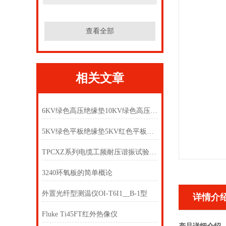
查看全部
相关文章
6KV绿色高压绝缘垫10KV绿色高压绝缘垫
5KV绿色平板绝缘垫5KV红色平板绝缘垫5KV黑色平板绝缘垫
TPCXZ系列电缆工频耐压谐振试验装置 电缆耐压试验装置
3240环氧板的简单概论
外置光纤型测温仪OI-T6I1__B-1型
详情介
Fluke Ti45FT红外热像仪