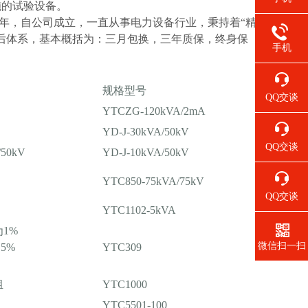
施的试验设备。
1年，自公司成立，一直从事电力设备行业，秉持着“精
后体系，基本概括为：三月包换，三年质保，终身保
手机
规格型号
QQ交谈
YTCZG-120kVA/2mA
YD-J-30kVA/50kV
QQ交谈
50kV
YD-J-10kVA/50kV
A
YTC850-75kVA/75kV
QQ交谈
YTC1102-5kVA
1%
微信扫一扫
5%
YTC309
组
YTC1000
YTC5501-100