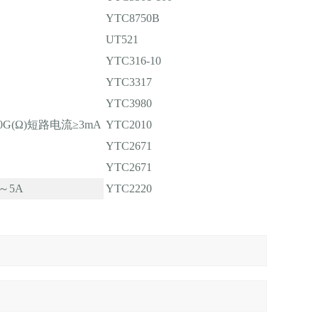
YTC8750B
UT521
YTC316-10
YTC3317
YTC3980
00G(Ω)短路电流≥3mA
YTC2010
YTC2671
YTC2671
～5A
YTC2220