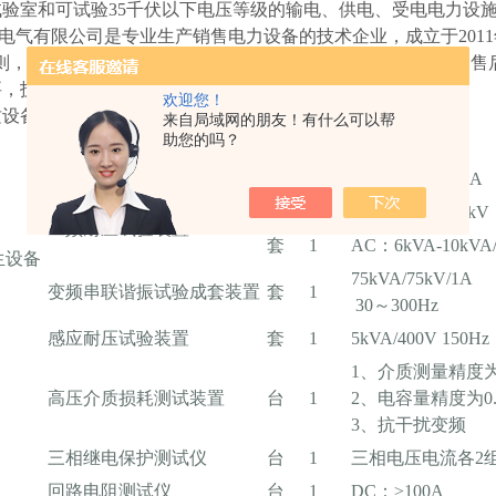
验室和可试验35千伏以下电压等级的输电、供电、受电电力设
电气有限公司
是专业生产销售电力设备的技术企业，成立于201
原则，为广大客户服务。凡该公司生产的设备，拥有一套完整的售
要，技术骨干上门教学，全心全意服务好每一个顾客！
欢迎您！
质设备清单如下：
来自局域网的朋友！有什么可以帮
助您的吗？
机具设备名称
单位
数量
规 格
直流高压发生器
套
1
DC：120kV/2mA
套
1
AC：30kVA/50kV
工频耐压试验装置
套
1
AC：6kVA-10kVA/
生设备
75kVA/75kV/1
变频串联谐振试验成套装置
套
1
30～300Hz
感应耐压试验装置
套
1
5kVA/400V 150Hz
1、介质测量精度为
高压介质损耗测试装置
台
1
2、电容量精度为0.
3、抗干扰变频
三相继电保护测试仪
台
1
三相电压电流各2
回路电阻测试仪
台
1
DC：≥100A