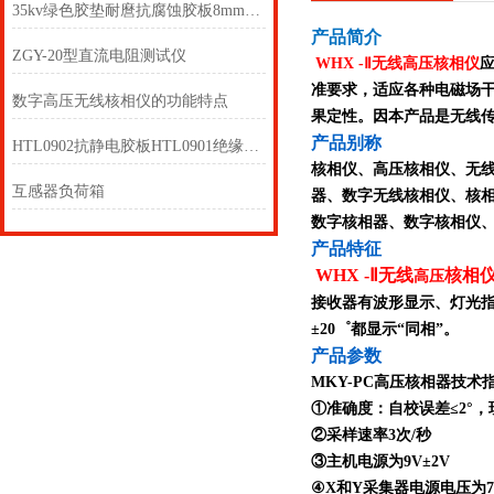
35kv绿色胶垫耐麿抗腐蚀胶板8mm防滑绝缘垫
产品简介
ZGY-20型直流电阻测试仪
WHX -Ⅱ无线高压核相仪
准要求，适应各种电磁场
数字高压无线核相仪的功能特点
果定性。因本产品是无线
产品别称
HTL0902抗静电胶板HTL0901绝缘橡胶板
核相仪、高压核相仪、无
互感器负荷箱
器、数字无线核相仪、核
数字核相器、数字核相仪
产品特征
WHX -Ⅱ无线
核相
高压
接收器有波形显示、灯光指
±20゜都显示“同相”。
产品参数
MKY-PC高压核相器技术
①准确度：自校误差≤2°，
②采样速率3次/秒
③主机电源为9V±2V
④X和Y采集器电源电压为7.5V