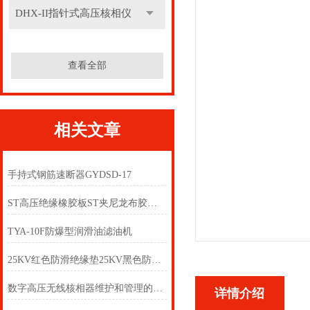
DHX-II指针式高压核相仪
查看全部
相关文章
手持式钢筋速断器GYDSD-17
ST高压绝缘橡胶板ST夹尼龙布胶板ST耐酸碱胶板
TYA-10F防爆型润滑油滤油机
25KV红色防滑绝缘垫25KV黑色防滑绝缘垫
数字高压无线核相器维护和管理的特征
详情介绍