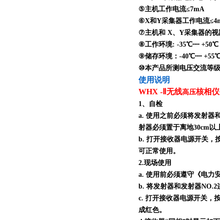
⑤主机工作电流≤7mA
⑥X和Y采集器工作电流≤4
⑦主机和 X、Y采集器的视距传
⑧工作环境: -35℃┉ +50
⑨储存环境：-40℃┉ +55
⑩本产品所测电压交流等级为 0
使用说明
WHX -Ⅱ无线
核相仪
高压
1、自检
a. 使用之前必须将发射器
射器必须置于离地30cm
b. 打开接收器电源开关
可正常使用。
2.现场使用
a. 使用前必须遵守《电
b. 将发射器和发射器N
c. 打开接收器电源开关
成红色。