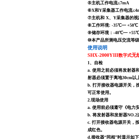
⑤主机工作电流≤7mA
⑥X和Y采集器工作电流≤4
⑦主机和 X、Y采集器的视距传
⑧工作环境: -35℃┉ +50
⑨储存环境：-40℃┉ +55
⑩本产品所测电压交流等级为 0
使用说明
SHX-2000YIII
无
数字式
1、自检
a. 使用之前必须将发射器
射器必须置于离地30cm
b. 打开接收器电源开关
可正常使用。
2.现场使用
a. 使用前必须遵守《电
b. 将发射器和发射器N
c. 打开接收器电源开关
成红色。
d.接收器“同相”时显示如