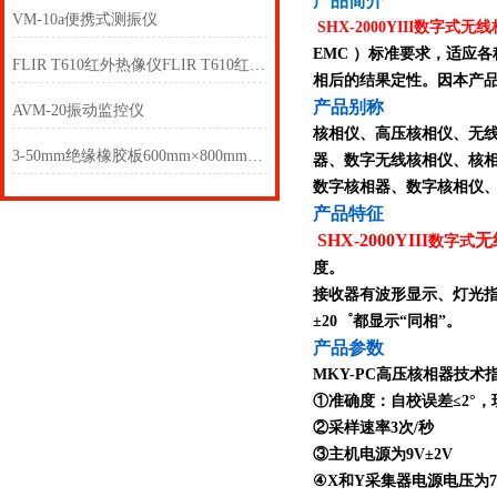
产品简介
VM-10a便携式测振仪
SHX-2000YIII数字式
无线
EMC ）标准要求，适应
FLIR T610红外热像仪FLIR T610红外热像仪
相后的结果定性。因本产
产品别称
AVM-20振动监控仪
核相仪、高压核相仪、无
3-50mm绝缘橡胶板600mm×800mm 绝缘胶垫
器、数字无线核相仪、核
数字核相器、数字核相仪
产品特征
SHX-2000YIII
无
数字式
度。
接收器有波形显示、灯光指
±20゜都显示“同相”。
产品参数
MKY-PC高压核相器技术
①准确度：自校误差≤2°，
②采样速率3次/秒
③主机电源为9V±2V
④X和Y采集器电源电压为7.5V