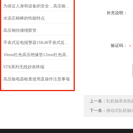
为保证人身和设备的安全，高压验电器必须按规定的期限进行预防性试验
补充说明：
水泥石棉棒的性能特点
高压钢丝缠绕胶管
手表式近电报警器1SK48手表式近电报警器1SK4M
验证码：
10mm红色高压绝缘垫12mm红色高压绝缘垫
STR系列无线抄表终端
高压验电器检查使用及操作注意事项
上一条：
轧机轴承加热
下一条：
移动式轧机轴