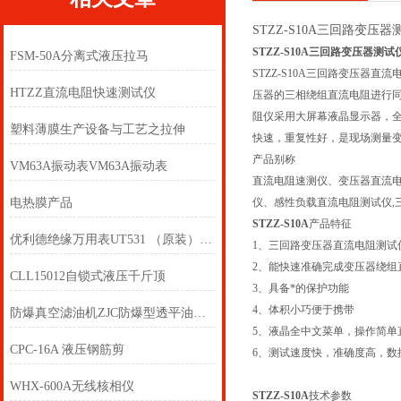
STZZ-S10A三回路变压
STZZ-S10A三回路变压器测试
FSM-50A分离式液压拉马
STZZ-S10A三回路变压
HTZZ直流电阻快速测试仪
压器的三相绕组直流电阻进行
阻仪采用大屏幕液晶显示器，
塑料薄膜生产设备与工艺之拉伸
快速，重复性好，是现场测量变
产品别称
VM63A振动表VM63A振动表
直流电阻速测仪、变压器直流
电热膜产品
仪、感性负载直流电阻测试仪,
STZZ-S10A
产品特征
优利德绝缘万用表UT531 （原装）兆欧表，绝缘表，二合一
1、三回路变压器直流电阻测试
2、能快速准确完成变压器绕组
CLL15012自锁式液压千斤顶
3、具备*的保护功能
4、体积小巧便于携带
防爆真空滤油机ZJC防爆型透平油滤油机TY-B防爆真空滤油机
5、液晶全中文菜单，操作简单
CPC-16A 液压钢筋剪
6、测试速度快，准确度高，数
WHX-600A无线核相仪
STZZ-S10A
技术参数