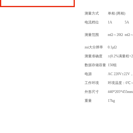
测量方式
单相 (两相)
电流档位
1A
5A
测量范围
mΩ～20Ω
mΩ～
zui大分辨率
0.1μΩ
测量准确度
±(0.2%满量程+
数据存储容量
150组
电源
AC 220V±22V，
工作环境
环境温度：0℃～
外形尺寸
440*205*455mm
重量
17kg