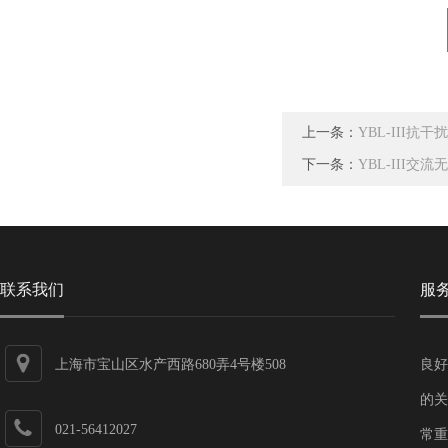
上一条：
YBL-III
下一条：
YBL-III
联系我们
服
上海市宝山区水产西路680弄4号楼508
良好
的关
021-56412027
常重