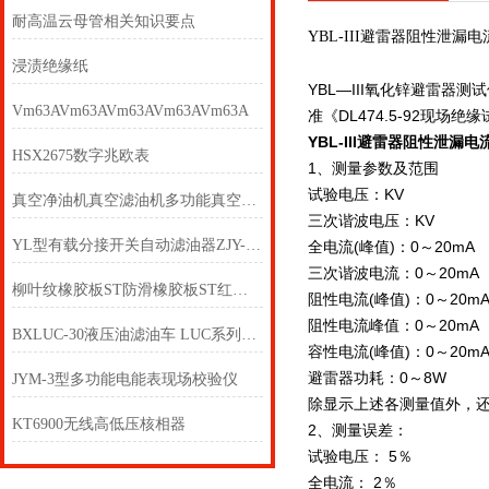
耐高温云母管相关知识要点
YBL-III避雷器阻性泄漏
浸渍绝缘纸
YBL—III氧化锌避雷
Vm63AVm63AVm63AVm63AVm63A
准《DL474.5-92现
YBL-III避雷器阻性泄漏
HSX2675数字兆欧表
1、测量参数及范围
试验电压：KV
真空净油机真空滤油机多功能真空滤油机
三次谐波电压：KV
YL型有载分接开关自动滤油器ZJY-F开关滤油机
全电流(峰值)：0～20mA
三次谐波电流：0～20mA
柳叶纹橡胶板ST防滑橡胶板ST红条纹橡胶板ST
阻性电流(峰值)：0～20m
阻性电流峰值：0～20mA
BXLUC-30液压油滤油车 LUC系列滤油车
容性电流(峰值)：0～20m
避雷器功耗：0～8W
JYM-3型多功能电能表现场校验仪
除显示上述各测量值外，
KT6900无线高低压核相器
2、测量误差：
试验电压： 5％
全电流： 2％