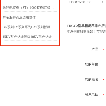
TDGC2-30
30
1
防静电胶板（ST）1000胶板ST橡胶板 ST氯丁橡胶板ST
屏蔽服特点及适用群体
TDGC2型单相调压器
产品
BK系列LY系列系列GYJ系列板框压力式滤油机
本系列接触调压器为节能
15KV红色绝缘胶垫10KV黑色绝缘胶垫15KV 绝缘胶垫
产品：
您的单位：
您的姓名：
联系电话：