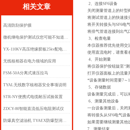
2、连接SF6设备
相关文章
关闭测量管道上的针型阀
将测试管道上的快速接头
将开关转接头与SF6电
高清防刮保护膜
将排气管道连接到出气
微机继电保护测试仪您可能不知道的那些事~
3、检查电量
本仪器推荐优先使用交
YX-110KV高压绝缘胶板25kv配电室绝缘胶垫
使用直流电时，请查看右
4、开始测量
无线核相器在电力领域的应用
将仪器保护按钮旋至“测
FSM-50A分离式液压拉马
打开仪器面板上的流量开关
*设备测量时间需要7～1
TYAL无线数字核相器安全事项说明
5、存储数据
设备测量完成后，可以将
STR-NY便携式电缆耐压试验装置
6、测量其他设备
一台设备测量后，关闭测
ZDCY-80智能直流低压电阻测试仪
将转接头从SF6电气设
防爆真空滤油机 TYAEX防爆型润滑、液压油真空滤油机
如果需要继续测量其他设
7、测量结束