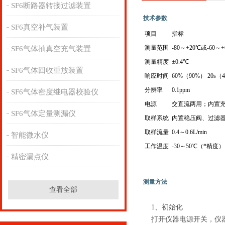
SF6断路器转接过滤装置
技术参数
SF6真空补气装置
项目
指标
测量范围
-80～+20℃或-60～+
SF6气体抽真空充气装置
测量精度
±0.4℃
SF6气体回收重放装置
响应时间
60%（90%） 20s（
分辨率
0.1ppm
SF6气体密度继电器校验仪
电源
交直流两用；内置充
SF6气体定量测漏仪
取样系统
内置稳压阀、过滤
取样流量
0.4～0.6L/min
智能微水仪
工作温度
-30～50℃（*精度）
精密漏点仪
测量方法
查看全部
1、初始化
打开仪器电源开关，仪器