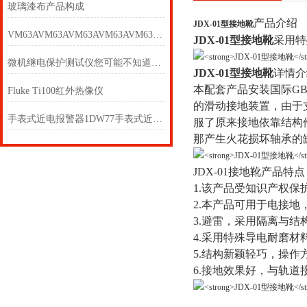
玻璃漆布产品构成
产品介绍
JDX-01型接地靴
VM63AVM63AVM63AVM63AVM63AVM63A
JDX-01型接地靴
采用特
微机继电保护测试仪您可能不知道的那些事~
JDX-01型接地靴
详情介
本配套产品安装国际GB
Fluke Ti100红外热像仪
的滑动接地装置，由于
手表式近电报警器1DW77手表式近电报警器1DW87
服了原来接地依靠结构
那产生火花损坏轴承的
JDX-01接地靴产品特
1.该产品受知识产权保
2.本产品可用于电接地
3.避雷，采用隔离与
4.采用特殊导电耐磨
5.结构新颖轻巧，操
6.接地效果好，与轨道接