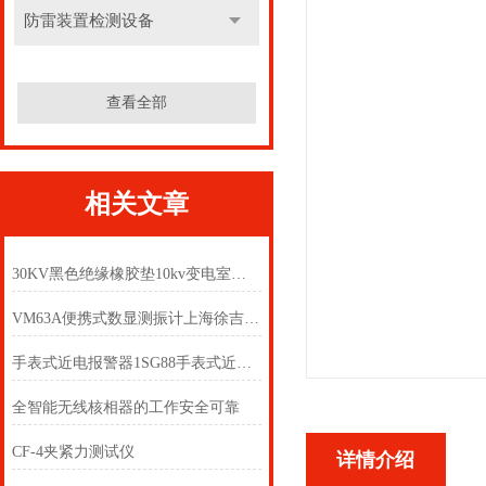
防雷装置检测设备
查看全部
相关文章
30KV黑色绝缘橡胶垫10kv变电室绝缘橡胶板8mm橡胶垫
VM63A便携式数显测振计上海徐吉电气
手表式近电报警器1SG88手表式近电报警器1SZ53
全智能无线核相器的工作安全可靠
CF-4夹紧力测试仪
详情介绍