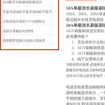
DG6数字式绝缘电阻测试仪
50A单极加长刷板刷
手提式滤油机手提式滤油机手提式滤油机手提式滤油机
150A、200A、2
航运输车在线充电系统
大电流发生器的12个功能特点
50A单极加长刷板刷
AGV刷板刷块是目前
浅谈云母板的4点特性
处有哪些呢？
透明胶带也能让你的心情改变
1、无论你在什么地方
2、AGV刷板刷块是
3、AGV刷板刷块的
4、由于运用地点多
为取得良好效果,必须保证
能够允许电池在几秒钟内进
允许AGV停止的任意地方
电池充电装置由刷板和
源给刷板提供动力，一
平稳的驶入或驶出，安装
者60VDC时必须加装