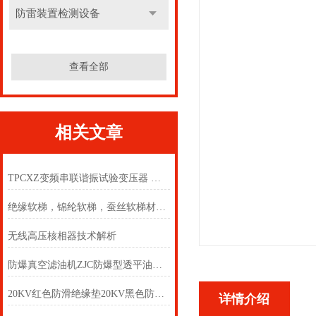
防雷装置检测设备
查看全部
相关文章
TPCXZ变频串联谐振试验变压器 变频串联谐振试验变压器
绝缘软梯，锦纶软梯，蚕丝软梯材质 防潮绝缘软梯，方管型软梯
无线高压核相器技术解析
防爆真空滤油机ZJC防爆型透平油滤油机TY-B防爆真空滤油机
20KV红色防滑绝缘垫20KV黑色防滑绝缘垫
详情介绍