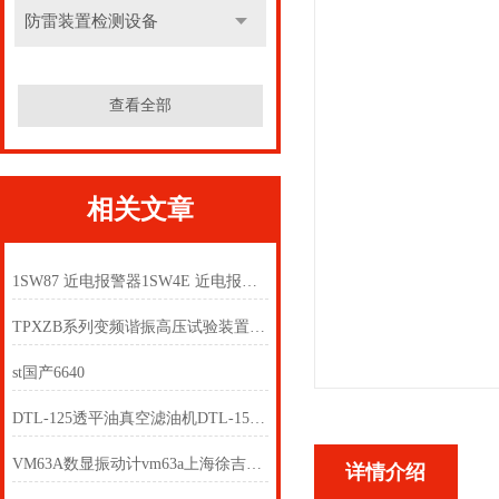
防雷装置检测设备
查看全部
相关文章
1SW87 近电报警器1SW4E 近电报警器
TPXZB系列变频谐振高压试验装置工频谐振交流耐压试验装置
st国产6640
DTL-125透平油真空滤油机DTL-150透平油真空滤油机
VM63A数显振动计vm63a上海徐吉电气
详情介绍