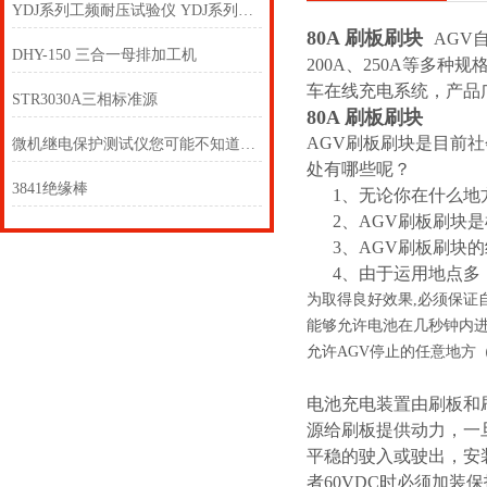
YDJ系列工频耐压试验仪 YDJ系列工频耐压试验仪
80A 刷板刷块
AGV
DHY-150 三合一母排加工机
200A、250A等多
车在线充电系统，产品
STR3030A三相标准源
80A 刷板刷块
AGV刷板刷块是目前
微机继电保护测试仪您可能不知道的那些事~
处有哪些呢？
3841绝缘棒
1、无论你在什么地方
2、AGV刷板刷块是
3、AGV刷板刷块的
4、由于运用地点多
为取得良好效果,必须保证
能够允许电池在几秒钟内进
允许AGV停止的任意地方
电池充电装置由刷板和
源给刷板提供动力，一
平稳的驶入或驶出，安装
者60VDC时必须加装