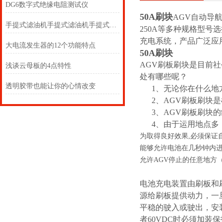
DG6数字式绝缘电阻测试仪
50A刷块
AGV自动导航
手提式滤油机手提式滤油机手提式滤油机手提式滤油机
250A等多种规格型
充电系统，产品广泛应
大电流发生器的12个功能特点
50A刷块
AGV刷板刷块是目前
浅谈云母板的4点特性
处有哪些呢？
透明胶带也能让你的心情改变
1、无论你在什么地方
2、AGV刷板刷块是
3、AGV刷板刷块的
4、由于运用地点多
为取得良好效果,必须保证
能够允许电池在几秒钟内进
允许AGV停止的任意地方
电池充电装置由刷板和
源给刷板提供动力，一
平稳的驶入或驶出，安装
者60VDC时必须加装