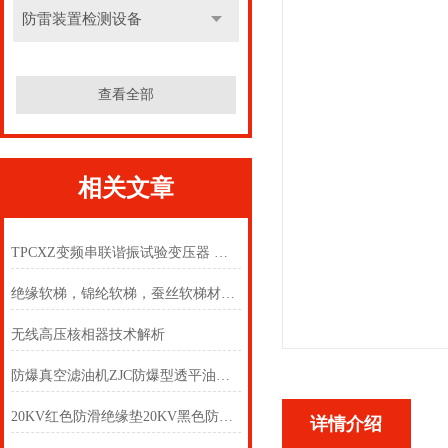
防雷装置检测设备
查看全部
相关文章
TPCXZ变频串联谐振试验变压器 变频串联谐振试验变压器
绝缘软梯，锦纶软梯，蚕丝软梯材质 防潮绝缘软梯，方管型软梯
无线高压核相器技术解析
防爆真空滤油机ZJC防爆型透平油滤油机TY-B防爆真空滤油机
20KV红色防滑绝缘垫20KV黑色防滑绝缘垫
详情介绍