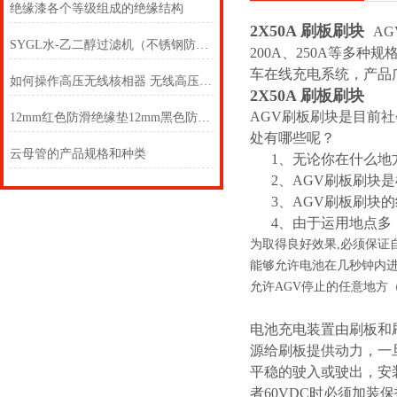
绝缘漆各个等级组成的绝缘结构
2X50A 刷板刷块
AG
SYGL水-乙二醇过滤机（不锈钢防爆型）
200A、250A等多
车在线充电系统，产品
如何操作高压无线核相器 无线高压核相仪两个
2X50A 刷板刷块
AGV刷板刷块是目前
12mm红色防滑绝缘垫12mm黑色防滑绝缘垫
处有哪些呢？
云母管的产品规格和种类
1、无论你在什么地方
2、AGV刷板刷块是
3、AGV刷板刷块的
4、由于运用地点多
为取得良好效果,必须保证
能够允许电池在几秒钟内进
允许AGV停止的任意地方
电池充电装置由刷板和
源给刷板提供动力，一
平稳的驶入或驶出，安装
者60VDC时必须加装